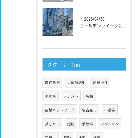
2025/04/30
ゴールデンウイークに名古屋で行っておいてほしいお店
タグ
Tags
成約事例
大須商店街
店舗仲介
事務所
テナント
店舗
店舗ネットワーク
名古屋市
不動産
貸したい
定額
手数料
マンション
戸建て
転勤
社宅
相続