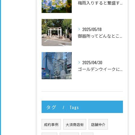
梅雨入りすると繁盛するお店は何？
2025/05/18
御器所ってどんなところ？
2025/04/30
ゴールデンウイークに名古屋で行っておいてほしいお店
タグ
Tags
成約事例
大須商店街
店舗仲介